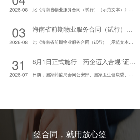
2026-08
此《海南省物业服务合同（试行）（示范文本）》由海南省住房和城乡建设厅、海南省市场监督管理局共同制定。本文仅供参考，合同文本具体内容请以海南省住房和城乡建设厅、海南省市场监督管理局官网公布的为准。
03
海南省前期物业服务合同（试行）（示范文本）
2026-08
此《海南省前期物业服务合同（试行）（示范文本）》由海南省住房和城乡建设厅制定。本文仅供参考，合同文本具体内容请以海南省住房和城乡建设厅官网公布的为准。
31
8月1日正式施行｜药企迈入合规“证明时代”，放心签电子合同一键搭建完整合规证据链
2026-07
日前，国家药监局会同公安部、国家卫生健康委、市场监管总局、国家医保局、国家中医药局、国家疾控局等七部门联合发布《医药代表管理办法》（2026年第42号公告），该办法自2026年8月1日起施行。新规将行业监管逻辑彻底重构：监管核查重心从医药代表个人，全面转向药企主体责任举证能力，药企合规正式进入“可举证、可追溯、不可篡改”的证明时代。
30
广西房屋建筑和市政基础设施工程领域电子个人简易劳动合同
2026-07
根据《中华人民共和国劳动法》、《中华人民共和国劳动合同法》有关规定，结合房屋建筑和市政基础设施工程领域工程施工作业特点，经甲乙双方平等自愿、协商一致，订立本合同。
签合同，就用放心签