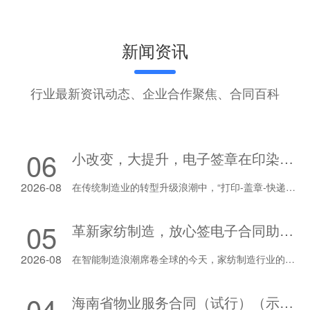
新闻资讯
行业最新资讯动态、企业合作聚焦、合同百科
06
小改变，大提升，电子签章在印染精加工企业的应用！
2026-08
在传统制造业的转型升级浪潮中，“打印-盖章-快递-归档”这一看似不起眼的文书流转环节，往往成为制约企业效率与合规管理的隐形瓶颈。对于订单批次多、供应链长、环保安监要求严格的印染精加工行业而言，纸质签章模式的痛点早已凸显。如今，以“无纸化、线上化、智能化”为特征的数字化工具正悄然重塑业务流。其中，电子签章作为一项“小改变”，正在为企业带来管理效能与经济效益的“大提升”。
05
革新家纺制造，放心签电子合同助你跑赢竞争！
2026-08
在智能制造浪潮席卷全球的今天，家纺制造行业的竞争早已超越了单一的生产线比拼，延伸到了产业链协同与数字化管理的深层较量。当工厂里的自动化织机以秒级节拍精准作业，当订单数据在云端实时流转，传统的纸质合同签署却往往成为制约企业效率的“最后一块短板”。赢在智能时代，不仅需要硬核的生产技术，更需要能够重塑商业契约关系的数字化基建。
04
海南省物业服务合同（试行）（示范文本）