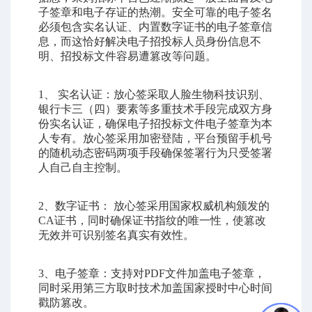
子签章和电子存证的热潮。安全可靠的电子签名
必须包含实名认证、内置数字证书的电子签章信
息，而这恰好解决电子招投标人员身份信息不
明、招投标文件容易遭篡改等问题。
1、 实名认证：放心签采取人脸生物科技识别、
银行卡三（四）要素等多重技术手段完成双方身
份实名认证，确保电子招投标文件电子签章为本
人专有。放心签采用加密登陆，平台预留手机号
的随机动态密码两项手段确保签署行为只受签署
人自己自主控制。
2、数字证书： 放心签采用国家权威机构颁发的
CA证书，同时确保证书指纹的唯一性，使篡改
无效并可识别签名真实有效性。
3、电子签章：支持对PDF文件加盖电子签章，
同时采用第三方取时技术加盖国家授时中心时间
戳防篡改。