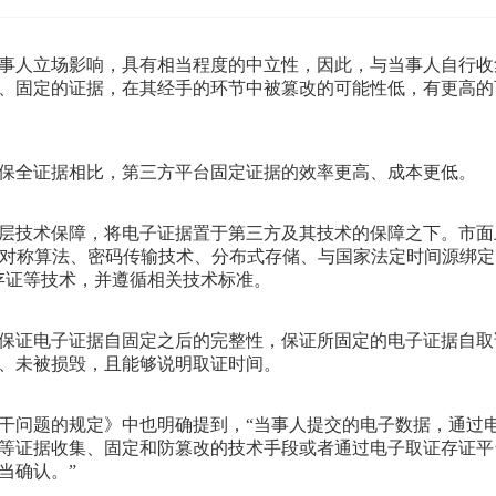
事人立场影响，具有相当程度的中立性，因此，与当事人自行收
、固定的证据，在其经手的环节中被篡改的可能性低，有更高的
保全证据相比，第三方平台固定证据的效率更高、成本更低。
层技术保障，将电子证据置于第三方及其技术的保障之下。市面
、非对称算法、密码传输技术、分布式存储、与国家法定时间源绑定
存证等技术，并遵循相关技术标准。
保证电子证据自固定之后的完整性，保证所固定的电子证据自取
、未被损毁，且能够说明取证时间。
干问题的规定》中也明确提到，“当事人提交的电子数据，通过
等证据收集、固定和防篡改的技术手段或者通过电子取证存证平
当确认。”