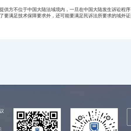
提供方不位于中国大陆法域境内，一旦在中国大陆发生诉讼程序
了要满足技术保障要求外，还可能要满足民诉法所要求的域外证
议
策