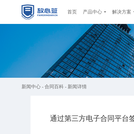
首页
产品中心
解决方案
新闻中心
-
合同百科
-
新闻详情
通过第三方电子合同平台