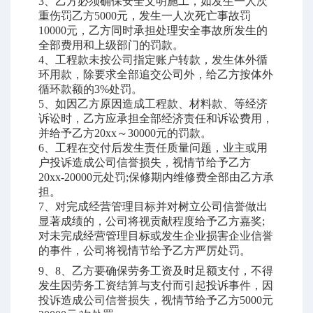
3
、乙方必须确保安全文明施工，如发生一人次
重伤罚乙方
5000
元，发生一人次死亡事故罚
10000
元，乙方同时承担处理安全事故所发生的
全部费用和上级部门的罚款。
4
、工程款未按公司指定账户转款，发生体外循
环用款，除要求全部追交公司外，给乙方按体外
循环款额的
3%
处罚。
5
、如因乙方原因造成工程款、材料款、等经济
诉讼时，乙方应承担全部经济责任和诉讼费用，
并给予乙方
20xx
～
30000
元的罚款。
6
、工程在交付后发生责任质量问题，业主或用
户投诉造成公司信誉损失，视情节给予乙方
20xx-20000
元处罚
;
保修期内维修费全部由乙方承
担。
7
、对完成经营管理目标并对树立公司信誉做出
显著成绩的，公司将视贡献程度给予乙方嘉奖
;
对未完成经营管理目标或发生企业损害企业信誉
的事件，公司将视情节给予乙方严厉处罚。
9、
8
、乙方要确保劳务工资及时足额支付，不得
发生因劳务工资结算与支付而引起投诉事件，因
投诉造成公司信誉损失，视情节给予乙方
5000
元