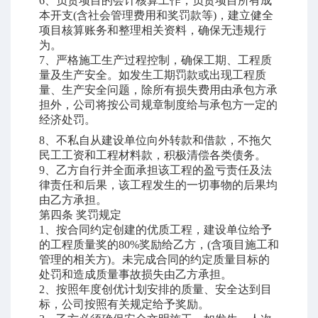
6
、负责项目的会计核算工作，负责项目所有成
本开支
(
含社会管理费用和奖罚款等
)
，建立健全
项目核算账务和整理相关资料，确保无违规行
为。
7
、严格施工生产过程控制，确保工期、工程质
量及生产安全。如发生工期罚款或出现工程质
量、生产安全问题，除所有损失费用由承包方承
担外，公司将按公司规章制度给与承包方一定的
经济处罚。
8、
不私自从建设单位向外转款和借款，不拖欠
民工工资和工程材料款，积极清偿各类债务。
9
、乙方自行并全面承担该工程的盈亏责任及法
律责任和后果，该工程发生的一切事物的后果均
由乙方承担。
第四条
奖罚规定
1
、按合同约定创建的优质工程，建设单位给予
的工程质量奖的
80%
奖励给乙方，
(
含项目施工和
管理的相关方
)
。未完成合同的约定质量目标的
处罚和造成质量事故损失由乙方承担。
2
、按照年度创优计划安排的质量、安全达到目
标，公司按照有关规定给予奖励。