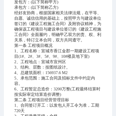
发包方：
(
以下简称甲方
)
承包方：
(
以下简称乙方
)
经好友协商，根据国家相关法律法规，在平等、
自愿、诚信信用的基础上，按照甲方与建设单位
签订的《建设工程施工合同》及附协议精神，为
确保该工程项目与建设单位签订的《建设工程施
工合同》全面履约，明确甲乙双方的责、权、利
关系，特订立本合同，双方共同遵守。
第一条
工程项目概况
1
、工程名称：宣城市香江金郡一期建设工程项
目
(1#
、
2#
、
3#
、
5#
、
9#
、
10#
楼及地下室
)
2
、工程地点：宣城市宣州区
3
、结构、层数：按图纸设计。
4
、总建筑面积：
156937.6 M2
5
、承包范围：施工合同及招标文件中约定内
容。
6
、工程暂定总造价：
3200
万整
(
工程最终结算时
按实际审定结算造价调整
)
第二条
工程项目经营管理目标
1
、合同签订开工：以发包人开工令为准，工期
720
天