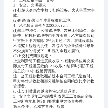
2
、工程质量等级：合格
3
、安全、文明要求：
(1)
杜绝人身伤亡事故：杜绝设备、火灾等重大事
故。
(2)
创建
(
市
)
级安全质量标准化工地。
4
、承包预定造价￥
3200.00
万元。
(1)
施工中税金、公司管理费、农民工保障金、保
险费、招投标管理费由甲方承担，乙方每次款到
甲方账上甲方扣除
12%
后返还乙方。在建设单位
不追究工程违约责任，发包方的企业信誉和形象
不受损害的情况下，即视为承包方履约。
(2)
上交利费期限规定：
上交利费随工程进度款收取：按建设单位每次实
际支付工程进度款的
12%
收取：结算时消防工程
最总按
10%
扣税管费调整。
注：当工程款收取额超过本合同工程总造价时。
甲方将对超收款额部分继续按合同约定比率计收
管理费。
(3)
上交利费最终以决算审定造价调整。
5
、安全文明施工措施费和农民工工资保证金按
工程所在地相关部门要求由甲方负责办理。
第三条
甲、乙双方责任、权限