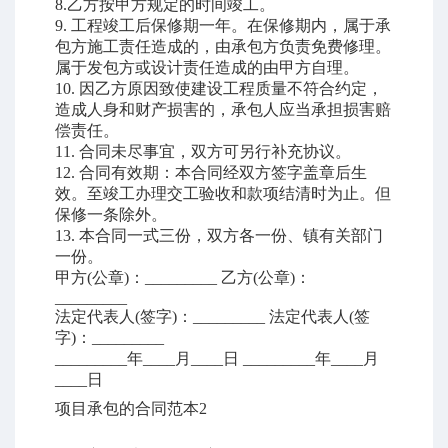
8.
乙方按甲方规定的时间竣工。
9.
工程竣工后保修期一年。在保修期内，属于承
包方施工责任造成的，由承包方负责免费修理。
属于发包方或设计责任造成的由甲方自理。
10.
因乙方原因致使建设工程质量不符合约定，
造成人身和财产损害的，承包人应当承担损害赔
偿责任。
11.
合同未尽事宜，双方可另行补充协议。
12.
合同有效期：本合同经双方签字盖章后生
效。至竣工办理交工验收和款项结清时为止。但
保修一条除外。
13.
本合同一式三份，双方各一份、镇有关部门
一份。
甲方
(
公章
)
：
_________
乙方
(
公章
)
：
_________
法定代表人
(
签字
)
：
_________
法定代表人
(
签
字
)
：
_________
_________
年
____
月
____
日
_________
年
____
月
____
日
项目承包的合同范本
2