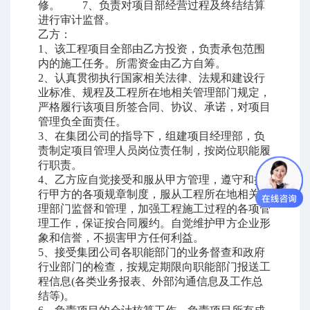
修。
7
、负责对项目部经营过程及终结结算
进行审计监督。
乙方：
1
、该工程项目全部由乙方投资，负责承包范围
内的施工任务。所需资金由乙方自筹。
2
、认真贯彻执行国家相关法律、法规和建设行
业标准、规程及工程所在地相关管理部门规定，
严格履行该项目所签合同、协议、承诺，对项目
管理负全面责任。
3
、在集团公司的指导下，组建项目经理部，负
责制定项目管理人员岗位责任制，按岗位职能履
行职责。
4
、乙方应自觉接受和服从甲方管理，遵守和执
行甲方的各项规章制度，服从工程所在地相关管
理部门监督和管理，加强工程施工过程的各项管
理工作，保证按合同履约。自觉维护甲方企业形
象和信誉，不损害甲方任何利益。
5
、接受集团公司各职能部门的业务督查和政府
行业部门的检查，按规定期限向职能部门报送工
程信息
(
各类业务报表、外部沟通信息及工作总
结等
)
。