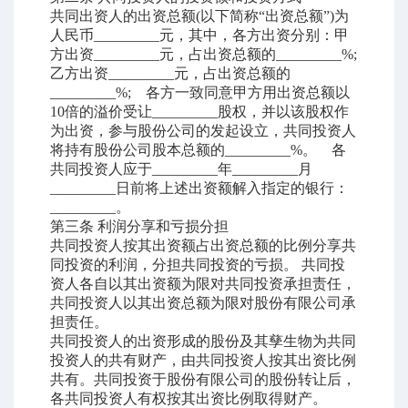
共同出资人的出资总额
(
以下简称“出资总额”
)
为
人民币
_________
元，其中，各方出资分别：甲
方出资
_________
元，占出资总额的
_________%;
乙方出资
_________
元，占出资总额的
_________%;
各方一致同意甲方用出资总额以
10
倍的溢价受让
_________
股权，并以该股权作
为出资，参与股份公司的发起设立，共同投资人
将持有股份公司股本总额的
_________%
。 各
共同投资人应于
_________
年
_________
月
_________
日前将上述出资额解入指定的银行：
_________
。
第三条
利润分享和亏损分担
共同投资人按其出资额占出资总额的比例分享共
同投资的利润，分担共同投资的亏损。
共同投
资人各自以其出资额为限对共同投资承担责任，
共同投资人以其出资总额为限对股份有限公司承
担责任。
共同投资人的出资形成的股份及其孳生物为共同
投资人的共有财产，由共同投资人按其出资比例
共有。共同投资于股份有限公司的股份转让后，
各共同投资人有权按其出资比例取得财产。