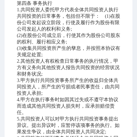
第四条
事务执行
1.
共同投资人委托甲方代表全体共同投资人执行
共同投资的日常事务，包括但不限于：
(1)
在股
份公司发起设立阶段，行使及履行作为股份有限
公司发起人的权利和义务
;
(2)
在股份公司成立后，行使其作为股份公司股东
的权利、履行相应义务
;
(3)
收集共同投资所产生的孳息，并按照本协议有
关规定处置
;
2.
其他投资人有权检查日常事务的执行情况，甲
方有义务向其他投资人报告共同投资的经营状况
和财务状况
;
3.
甲方执行共同投资事务所产生的收益归全体共
同投资人，所产生的亏损或者民事责任，由共同
投资人承担
;
4.
甲方在执行事务时如因其过失或不遵守本协议
而造成其他共同投资人损失时，应承担赔偿责
任。
5.
共同投资人可以对甲方执行共同投资事务提出
异议。提出异议时，应暂停该项事务的执行。如
果发生争议，由全体共同投资人共同决定
;