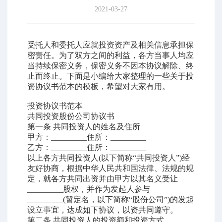
2021-03-27
受托人和委托人应就投资资产及相关信息承担保
密责任。为了双方之间的利益，各方当事人均应
当持续保密义务，保密义务不因本协议解除、终
止而终止。下面是小编给大家整理的一些关于投
资
协议
书范本的模板，希望对大家有用。
投资
协议书
范本
共同投资股份公司协议书
第一条
共同投资人的姓名及住所
甲方：
_________
住所：
_________
乙方：
_________
住所：
_________
以上各方共同投资人
(
以下简称“共同投资人”
)
经
友好协商，根据中华人民共和国法律、法规的规
定，就各方共同出资并由甲方以其名义受让
_________
股权，并作为发起人参与
_________(
暂定名，以下简称“股份公司”
)
的发起
设立事宜，达成如下协议，以资共同遵守。
第二条
共同投资人的投资额和投资方式