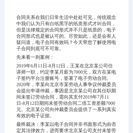
合同
关系在我们日常生活中处处可见，
传统观念
中我们
认为只有白纸黑字的纸质形式才叫合同，
但是
法律规定的合同形式
并不只是纸质的，
电子
合同形式
也是被认可的。尽管如此，还是会有人
疑问道，电子合同
有效吗？今天带您了解
使用电
子合同到底可不可靠
。
先来看一则
案例：
2019年6月11日-8月12日，
王
某在北京某公司任
讲师一职，约定李某月薪为
7000元，双方在某电
子签约平台注册账号，签署了电子劳动合同。
2020年，李某向北京市某劳动人事争议仲裁委员
会提出申请仲裁，事因是北京某公司在其任职期
间未签订劳动合同，需向其支付2019年7月11
日-8月12日期间未签劳动合同二倍工资差额7000
元。北京某公司向仲裁委员会提供了一系列真实
有效的电子证据。
最终裁决：李某以电子合同并非书面形式为由否
定其法律效力，进而要求北京某公司支付未签劳