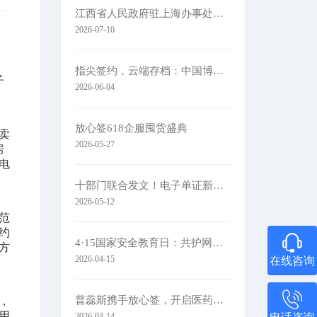
江西省人民政府驻上海办事处党组书记、主任肖承贵一行莅临集团考察
2026-07-10
指尖签约，云端存档：中国博协携手放心签，让办展更简单
子
2026-06-04
放心签618企服囤货盛典
卖
2026-05-27
房
电
十部门联合发文！电子单证新规落地
2026-05-12
范
约
4·15国家安全教育日：共护网络安全​
方
2026-04-15
在线咨询
普蕊斯携手放心签，开启医药研发智慧签约新时代
，
用
2026-04-14