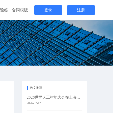
验签
合同模版
登录
注册
热文推荐
2026世界人工智能大会在上海隆重举办
2026-07-17