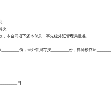
;
解决;
生效，本合同项下还本付息，事先经外汇管理局批准。
_______份，呈外管局存按_________份，律师楼存证_______
________日