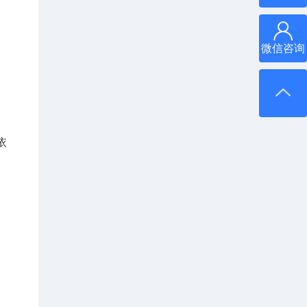
微信咨询
依
。