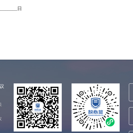
_______日
议
策
议