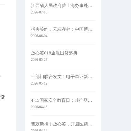
江西省人民政府驻上海办事处党组书记、主任肖承贵一行莅临集团考察
2026-07-10
指尖签约，云端存档：中国博协携手放心签，让办展更简单
2026-06-04
放心签618企服囤货盛典
2026-05-27
元。
十部门联合发文！电子单证新规落地
2026-05-12
期贷
4·15国家安全教育日：共护网络安全​
2026-04-15
普蕊斯携手放心签，开启医药研发智慧签约新时代
2026-04-14