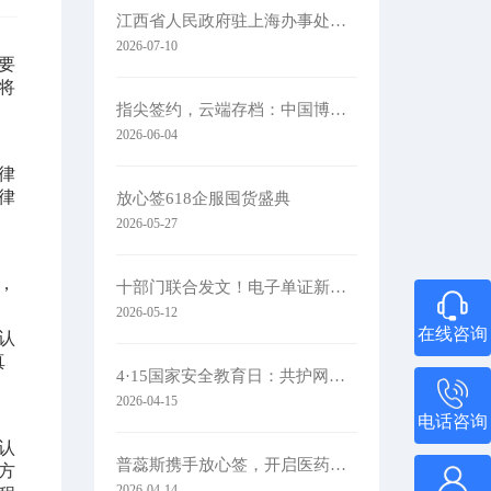
江西省人民政府驻上海办事处党组书记、主任肖承贵一行莅临集团考察
2026-07-10
要
将
指尖签约，云端存档：中国博协携手放心签，让办展更简单
2026-06-04
律
律
放心签618企服囤货盛典
2026-05-27
，
十部门联合发文！电子单证新规落地
2026-05-12
在线咨询
认
真
4·15国家安全教育日：共护网络安全​
2026-04-15
电话咨询
认
普蕊斯携手放心签，开启医药研发智慧签约新时代
方
2026-04-14