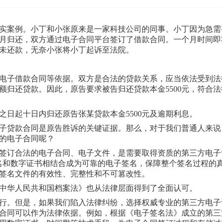
案例。小丁和小张原来是一家科技公司的同事。小丁因为急需
下个月归还，双方通过电子合同平台签订了借款合同。一个月时间即
未还款，无奈小张将小丁起诉至法院。
电子借款合同等依据。双方是合法的贷款关系，应当依法受到法
额归还贷款。因此，原告要求被告归还贷款本金5500元，符合法
起十日内归还原告张某贷款本金5500元及逾期利息。
贷款合同是原告胜诉的关键证据。那么，对于我们普通人来说
的电子合同呢？
订合法的电子合同、电子文件，是需要取得资质的第三方电子
名和数字证书相结合成为可靠的电子签名，保障整个签名过程的
签名文件的有效性、完整性和不可篡改性。
华人民共和国档案法》也从法律层面得到了全面认可。
。但是，如果我们陷入法律纠纷，选择权威专业的第三方电子
合同可以作为法律依据。例如，根据《电子签名法》成立的第三