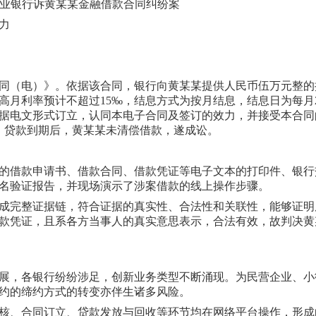
业银行诉黄某某金融借款合同纠纷案
力
同（电）》。依据该合同，银行向黄某某提供人民币伍万元整的
高月利率预计不超过15‰，结息方式为按月结息，结息日为每月2
据电文形式订立，认同本电子合同及签订的效力，并接受本合同
度。贷款到期后，黄某某未清偿借款，遂成讼。
的借款申请书、借款合同、借款凭证等电子文本的打印件、银行
名验证报告，并现场演示了涉案借款的线上操作步骤。
成完整证据链，符合证据的真实性、合法性和关联性，能够证明
款凭证，且系各方当事人的真实意思表示，合法有效，故判决黄
展，各银行纷纷涉足，创新业务类型不断涌现。为民营企业、小
约的缔约方式的转变亦伴生诸多风险。
核、合同订立、贷款发放与回收等环节均在网络平台操作，形成