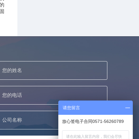
的
固
请您留言
放心签电子合同0571-56260789