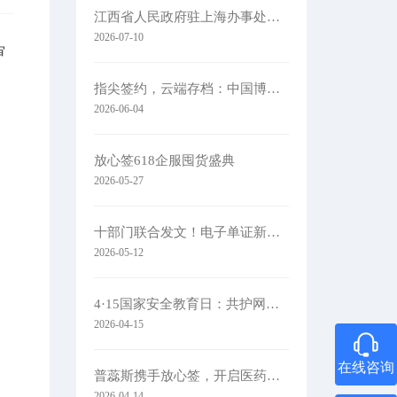
江西省人民政府驻上海办事处党组书记、主任肖承贵一行莅临集团考察
2026-07-10
审
指尖签约，云端存档：中国博协携手放心签，让办展更简单
2026-06-04
放心签618企服囤货盛典
2026-05-27
十部门联合发文！电子单证新规落地
2026-05-12
4·15国家安全教育日：共护网络安全​
2026-04-15
在线咨询
普蕊斯携手放心签，开启医药研发智慧签约新时代
2026-04-14