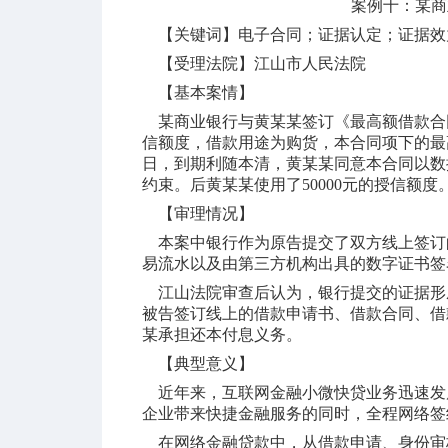
案例十：某商
【关键词】电子合同；证据认定；证据效
【受理法院】江山市人民法院
【基本案情】
某商业银行与黄某某签订《最高额借款合
信额度，借款用途为购货，本合同项下的最
日，到期利随本清，黄某某同意本合同以数
约束。后黄某某使用了50000元的授信额
【审理情况】
本案中银行作为原告提交了双方线上签订
易流水以及由第三方机构出具的数字证书签
江山法院审查后认为，银行提交的证据形
被告签订线上的借款申请书、借款合同、借
某承担还本付息义务。
【典型意义】
近年来，互联网金融小微快贷业务迅速发
企业带来快捷金融服务的同时，全程网络签
在网络金融贷款中，从借款申请、身份审