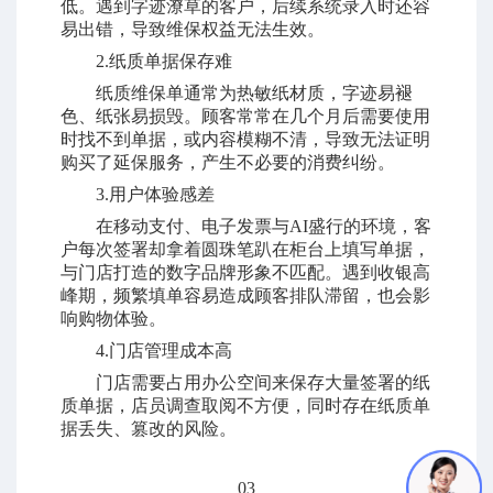
低。遇到字迹潦草的客户，后续系统录入时还容
易出错，导致维保权益无法生效。
2.纸质单据保存难
纸质维保单通常为热敏纸材质，字迹易褪
色、纸张易损毁。顾客常常在几个月后需要使用
时找不到单据，或内容模糊不清，导致无法证明
购买了延保服务，产生不必要的消费纠纷。
3.用户体验感差
在移动支付、电子发票与AI盛行的环境，客
户每次签署却拿着圆珠笔趴在柜台上填写单据，
与门店打造的数字品牌形象不匹配。遇到收银高
峰期，频繁填单容易造成顾客排队滞留，也会影
响购物体验。
4.门店管理成本高
门店需要占用办公空间来保存大量签署的纸
质单据，店员调查取阅不方便，同时存在纸质单
据丢失、篡改的风险。
03