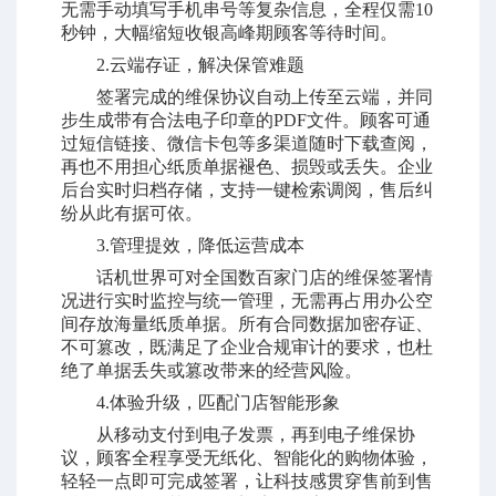
无需手动填写手机串号等复杂信息，全程仅需10
秒钟，大幅缩短收银高峰期顾客等待时间。
2.云端存证，解决保管难题
签署完成的维保协议自动上传至云端，并同
步生成带有合法电子印章的PDF文件。顾客可通
过短信链接、微信卡包等多渠道随时下载查阅，
再也不用担心纸质单据褪色、损毁或丢失。企业
后台实时归档存储，支持一键检索调阅，售后纠
纷从此有据可依。
3.管理提效，降低运营成本
话机世界可对全国数百家门店的维保签署情
况进行实时监控与统一管理，无需再占用办公空
间存放海量纸质单据。所有合同数据加密存证、
不可篡改，既满足了企业合规审计的要求，也杜
绝了单据丢失或篡改带来的经营风险。
4.体验升级，匹配门店智能形象
从移动支付到电子发票，再到电子维保协
议，顾客全程享受无纸化、智能化的购物体验，
轻轻一点即可完成签署，让科技感贯穿售前到售