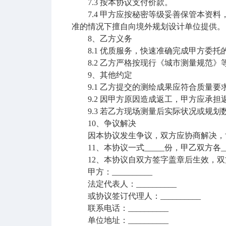
7.3 按本协议支付价款。
7.4 甲方应按秘密等级妥善保管本资料
准的情况下擅自向境外规划设计单位提供。
8、乙方义务
8.1 优质服务，快速准确完成甲方委托
8.2 乙方严格按现行《城市测量规范》
9、其他约定
9.1 乙方提交的测绘成果应符合质量要
9.2 因甲方原因造成返工，甲方应承担
9.3 若乙方现场测量后实际状况或规划
10、争议解决
因本协议发生争议，双方应协商解决，协
11、本协议一式_____份，甲乙双方各_
12、本协议自双方签字盖章后生效，双
甲方：__________
法定代表人：__________
或协议签订代理人：__________
联系电话：__________
单位地址：__________