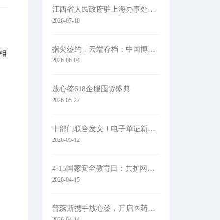
江西省人民政府驻上海办事处党组书记、主任肖承贵一行莅临集团考察
2026-07-10
指尖签约，云端存档：中国博协携手放心签，让办展更简单
相
2026-06-04
放心签618企服囤货盛典
2026-05-27
十部门联合发文！电子单证新规落地
2026-05-12
4·15国家安全教育日：共护网络安全​
2026-04-15
普蕊斯携手放心签，开启医药研发智慧签约新时代
2026-04-14