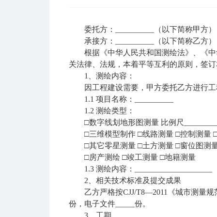
委托方：__________（以下简称甲方）
承接方：__________（以下简称乙方）
根据《中华人民共和国测绘法》、《中华
关法律、法规，本着平等互利的原则，签订
1、测绘内容：
因工程建设需要，甲方委托乙方进行工
1.1 项目名称：__________
1.2 测绘类型：
□数字线划地形图测量 比例尺________
□三维模型制作 □线路测量 □控制测量 
□其它零星测量 □土方测量 □窗位图测量
□房产测绘 □竣工测量 □地籍测量
1.3 测绘内容：____________________
2、相关技术标准及提交成果
乙方严格按CJJ/T8—2011《城市测量
份，电子文件_____份。
3、工期