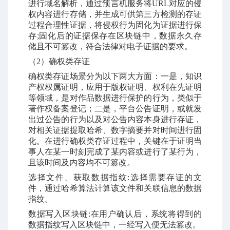
进行域名解析，通过预言机服务将
URL
对应的侵
权内容进行存储，并生成可供第三方检测的存证
过程合理性证据，将侵权行为固化为证据进行保
存
;
固化后的证据保存在区块链中，数据永久存
储且不可篡改，符合法律对电子证据的要求。
（
2
）确权类存证
确权类存证场景分为以下两大方面：一是，知识
产权权属证明，应用于版权证明、权利在先证明
等领域，是对作品数据进行保护的行为，类似于
著作权备案登记；二是，平台公告证明，或就发
出过公告的行为以及对公告内容本身进行存证，
对相关证据提取哈希、数字摘要并对时间进行固
化。在进行确权类存证过程中，关键在于证明当
事人在某一时刻完成了某内容或进行了某行为，
且该时间及内容均不可篡改。
选择文件、获取数据指纹
:
选择需要存证的文
件，通过哈希算法计算该文件和关联信息的数据
指纹。
数据写入区块链
:
在用户确认后，系统将得到的
数据指纹写入区块链中，一经写入便无法篡改。