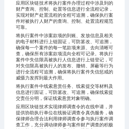
应用区块链技术将执行案件办理过程中涉及到的
财产查询、控制、处置等信息进行全流程记录，
实现对财产处置流程的全程可追溯，确保执行案
件对被执行人财产的查询、控制、处置流程规范
可靠。
将执行案件中涉案款项的到账、发放信息及相关
的电子材料进行上链固证，可防篡改、可追溯，
确保每一个案件的每一笔款项来源、去向清晰可
查，确保所有涉案款项流向全程可记录。将执行
案件中失信限高被执行人信息进行上链登记，可
对失信限高被执行人的发布、撤销、屏蔽等行为
进行全流程可追溯，确保将执行案件失信惩戒的
威慑力发挥到最大作用。
将执行案件中线索悬赏任务、线索提交等材料及
信息进行固证，可防篡改、可追溯，确保线索提
交责任分明，保证线索悬赏对象明确。
应用区块链技术实现律师调查令的在线申请，并
提供协助执行单位在线验证调查令真伪服务，确
保律师合理合法利用律师调查令参与执行案件调
查工作，充分调动律师参与案件财产调查的积极