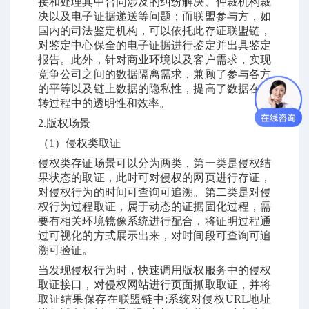
接和处理其中合同涉及的纠纷解决、仲裁机构裁
决以及电子证据递送等问题；而联盟参与方，如
国内的司法鉴定机构，可以依托此存证联盟链，
对鉴定中心保全的电子证据进行鉴定并出具鉴定
报告。此外，针对商业环境以及客户需求，实现
竞争公司之间的数据隔离需求，兼顾了参与各方
的平等以及链上数据的隐私性，提高了数据在流
转过程中的透明性和效率。
2.
版权场景
（
1
）侵权类取证
侵权类存证场景可以分为两类，第一类是侵权结
果状态的取证，此时可对侵权的网页进行存证，
对侵权行为的时间可查询可追溯。第二类是对侵
权行为过程取证，属于动态的证据固化过程，需
要有相关环境镜像系统进行配合，将证明过程通
过可视化的方式展示出来，对时间段可查询可追
溯可验证。
当发现侵权行为时，快速调用版权服务中的侵权
取证接口，对侵权网站进行页面抓取取证，并将
取证结果保存在联盟链中
;
系统对侵权
URL
地址