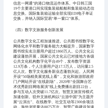
信息一网通”的港口物流运作体系。中日韩三国
19个主要港口间实现集装箱船舶和集装箱动态信
息交换。国际集装箱运输全部实现EDI电子单证
交换，并纳入国际贸易“单一窗口”体系。
（四）数字文旅服务创新发展
公共数字文化工程加速推进。公共图书馆数字化
网络化水平和数字服务能力大幅提升，国家数字
图书馆实名注册用户超过1860万人。公共文化云
建设蓬勃开展，国家公共文化云已对接地方各级
公共文化机构数字化平台49个，发布数字资源
12.9万条，个人注册用户达17.5万人，访问量2.5
亿人次。数字文化服务新业态蓬勃兴起。人民网
开设“50场精美展览线上看”，文化和旅游部政府
门户网站开设“在线剧场”，2020年“全国舞台艺
术优秀剧目网络展演”线上免费播出剧目22台，
参与互动人次突破11.7亿次。智慧文旅宣传模式
加速创新。驻外文旅机构以“云游中国”为主题开
展“云演出”、在线教学、社交互动等2300余项活
动，海外浏览量达8875万次。智慧广电建设加速