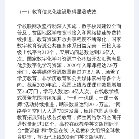
（一）教育信息化建设取得显著成效
学校联网攻坚行动深入实施，数字校园建设全面
普及，贫困地区学校宽带接入和网络提速降费持
续推进。教育资源开放共享程度不断深化，国家
数字教育资源公共服务体系日益完善，已接入各
级上线平台212个，应用访问总数达到3.6亿人
次。国家数字化学习资源中心积极开发汇聚海量
优质数字化学习资源，2020年入库课程达7.9万
余门，各类媒体资源数量超过37.8万条，涵盖了
学历教育、非学历教育和公共媒体素材等多个方
向。截至2020年底，我国上线慕课课程数量增加
至3.4万门，学习人数达5.4亿人次。在线教学模
式覆盖范围持续拓展，“一师一优课，一课一名
师”活动持续推进，晒课数量达到2012万堂。“网
络学习空间人人通”加速发展，应用范围从职业
教育拓展到各级各类教育，师生网络学习空间开
通数量超过1亿个。高校在线教学英文版国际平
台“爱课程”和“学堂在线”入选教科文组织全球教
育联盟，首批已上线500余门英文版课程。