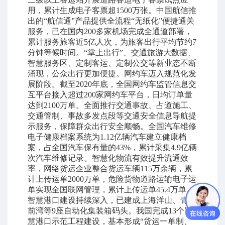
用，累计生成电子客票超1500万张。中国航信推
出的“航信通”产品提供全流程“无纸化”便捷通关
服务，已在国内200多家机场完成全通道部署，
累计服务旅客近5亿人次，为旅客出行平均节约7
分钟等候时间。“掌上出行”、交通旅游大数据、
智慧服务区、定制客运、定制公交等新业态不断
涌现，公众出行更加便捷。网约车迈入规范化发
展阶段。截至2020年底，全国网约车监管信息交
互平台接入超过200家网约车平台，日均订单量
达到2100万单。全面推行交通事故、占道施工、
交通管制、事故多发点段等交通安全信息导航提
示服务，保障群众出行安全顺畅。全国汽车维修
电子健康档案系统为1.12亿辆汽车建立健康档
案，占全国汽车保有量的43%，累计采集4.9亿辆
次汽车维修记录。智慧化物流有效提升流通效
率，网络货运企业整合货运车辆115万余辆，累
计上传运单2000万单，危险货物道路运输电子运
单实现全国联网管理，累计上传运单45.4万单。
智慧港口建设持续深入，已建成上海洋山、青岛
前湾等9座自动化集装箱码头。我国完成13个智
慧港口示范工程建设，基本形成“货运一单制、