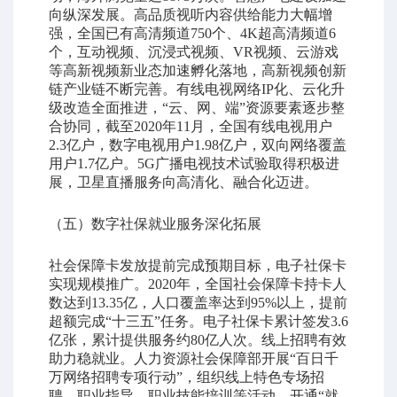
向纵深发展。高品质视听内容供给能力大幅增
强，全国已有高清频道750个、4K超高清频道6
个，互动视频、沉浸式视频、VR视频、云游戏
等高新视频新业态加速孵化落地，高新视频创新
链产业链不断完善。有线电视网络IP化、云化升
级改造全面推进，“云、网、端”资源要素逐步整
合协同，截至2020年11月，全国有线电视用户
2.3亿户，数字电视用户1.98亿户，双向网络覆盖
用户1.7亿户。5G广播电视技术试验取得积极进
展，卫星直播服务向高清化、融合化迈进。
（五）数字社保就业服务深化拓展
社会保障卡发放提前完成预期目标，电子社保卡
实现规模推广。2020年，全国社会保障卡持卡人
数达到13.35亿，人口覆盖率达到95%以上，提前
超额完成“十三五”任务。电子社保卡累计签发3.6
亿张，累计提供服务约80亿人次。线上招聘有效
助力稳就业。人力资源社会保障部开展“百日千
万网络招聘专项行动”，组织线上特色专场招
聘、职业指导、职业技能培训等活动。开通“就