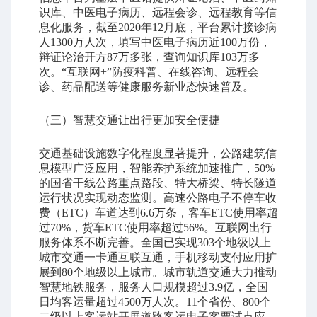
识库、中医电子病历、远程会诊、远程教育等信
息化服务，截至2020年12月底，平台累计接诊病
人1300万人次，填写中医电子病历近100万份，
辩证论治开方87万多张，查询知识库103万多
次。“互联网+”防疫科普、在线咨询、远程会
诊、药品配送等健康服务新业态快速普及。
（三）智慧交通让出行更加安全便捷
交通基础设施数字化程度显著提升，公路建筑信
息模型广泛应用，智能养护系统加速推广，50%
的国省干线公路重点路段、特大桥梁、特长隧道
运行状况实现动态监测。高速公路电子不停车收
费（ETC）车道达到6.6万条，客车ETC使用率超
过70%，货车ETC使用率超过56%。互联网出行
服务体系不断完善。全国已实现303个地级以上
城市交通一卡通互联互通，手机移动支付应用扩
展到80个地级以上城市。城市轨道交通大力推动
智慧地铁服务，服务人口规模超过3.9亿，全国
日均客运量超过4500万人次。11个省份、800个
二级以上客运站开展道路客运电子客票试点应